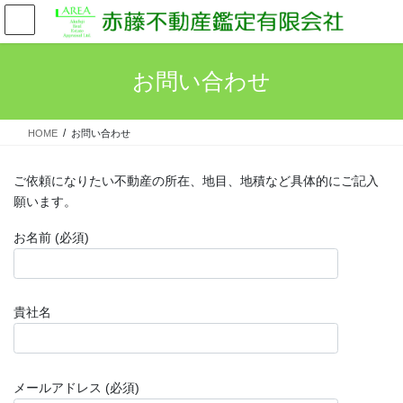
コ
ナ
ン
ビ
テ
ゲ
ン
ー
お問い合わせ
ツ
シ
へ
ョ
ス
ン
HOME
お問い合わせ
キ
に
ッ
移
プ
動
ご依頼になりたい不動産の所在、地目、地積など具体的にご記入
願います。
お名前 (必須)
貴社名
メールアドレス (必須)