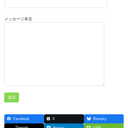
メッセージ本文
Facebook
X
Bluesky
Threads
Hatena
LINE