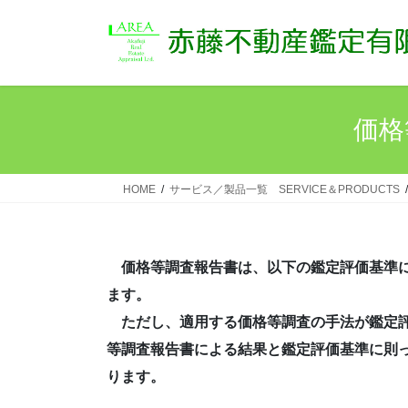
コ
ナ
ン
ビ
テ
ゲ
ン
ー
ツ
シ
へ
ョ
価格等
ス
ン
キ
に
ッ
移
HOME
サービス／製品一覧 SERVICE＆PRODUCTS
プ
動
価格等調査報告書は、以下の鑑定評価基準
ます。
ただし、適用する価格等調査の手法が鑑定評
等調査報告書による結果と鑑定評価基準に則
ります。