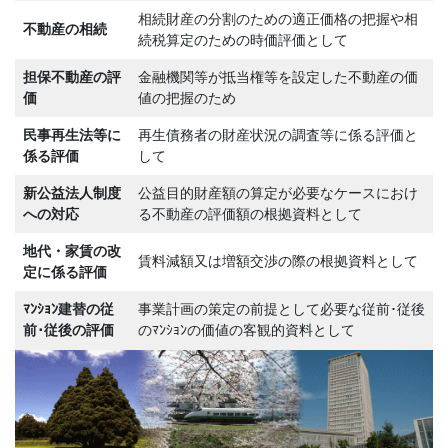
相続財産の分割のための適正価格の把握や相
不動産の相続
続税算定のための時価評価として
担保不動産の評
金融機関等が抵当権等を設定した不動産の価
価
値の把握のため
民事再生法等に
再生債務者の財産状況の調査等に係る評価と
係る評価
して
新公益法人制度
公益目的財産額の算定が必要なケースにおけ
への対応
る不動産の評価額の根拠資料として
地代・家賃の改
賃料減額又は増額交渉の際の根拠資料として
定に係る評価
ﾏﾝｼｮﾝ建替の従
事業計画の策定の前提として必要な従前･従後
前･従後の評価
のﾏﾝｼｮﾝの価値の客観的資料として