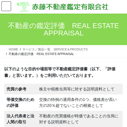
コ
ナ
ン
ビ
テ
ゲ
ン
ー
不動産の鑑定評価 REAL ESTATE
ツ
シ
APPRAISAL
へ
ョ
ス
ン
キ
に
HOME
サービス／製品一覧 SERVICE＆PRODUCTS
ッ
移
不動産の鑑定評価 REAL ESTATE APPRAISAL
プ
動
以下のような目的や場面等で不動産鑑定評価書（以下、「評価
書」と言います。）をご利用いただいております。
売買の参考
株主や税務当局等に対する説明資料として
等価交換のため
交換の特例の適用条件の1つ、価格差が高い
の評価
方の20％超でないことの根拠として
法人代表者と法
不動産の売買価格が時価であることの当局に
人間の取引
対する説明資料として