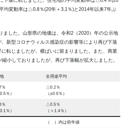
年ぶりに下落に転じました。住宅地の平均変動率は△0.4％(20
均変動率は△0.8％(20年＋3.1％)と2014年以来7年ぶ
りました。山形県の地価は、令和2（2020）年の公示地
が、新型コロナウィルス感染症の影響等により再び下落
昇に転じましたが、横ばいに留まりました。また、商業
が縮小しておりましたが、再び下落幅が拡大しました。
地
全用途平均
7％
△0.2％
0.5％）
（±0.0％）
8％
△0.5％
3.1％）
（＋1.4％）
（ ）内は前年値