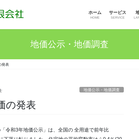
ホーム
サービス
HOME
SERVICE
LA
地価公示・地価調査
の発表
地価公示・地価調査
士
地価の発表
の「令和3年地価公示」は、全国の 全用途で前年比