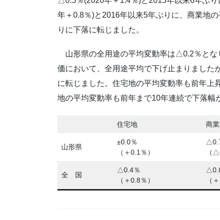
△0.5％(2020年＋1.4％)と2015年以来6
年＋0.8％)と2016年以来5年ぶりに、商業地の平
りに下落に転じました。
山形県の全用途の平均変動率は△0.2％とな
価において、全用途平均で下げ止まりました
に転じました。住宅地の平均変動率も前年上
地の平均変動率も前年まで10年連続で下落幅
住宅地
商業
±0.0％
△0.
山形県
（＋0.1％）
（△
△0.4％
△0.
全 国
（＋0.8％）
（＋