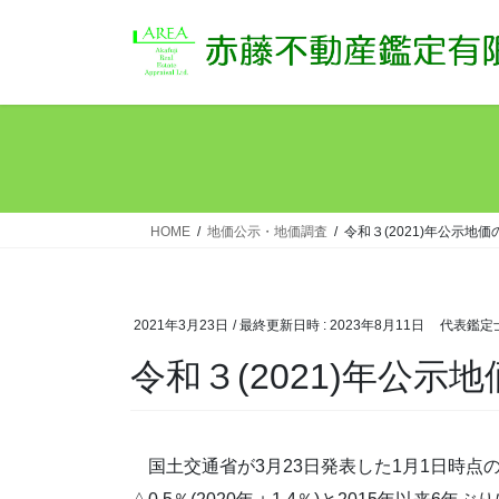
コ
ナ
ン
ビ
テ
ゲ
ン
ー
ツ
シ
へ
ョ
ス
ン
キ
に
ッ
移
HOME
地価公示・地価調査
令和３(2021)年公示地価
プ
動
2021年3月23日
/ 最終更新日時 :
2023年8月11日
代表鑑定
令和３(2021)年公示
国土交通省が3月23日発表した1月1日時点